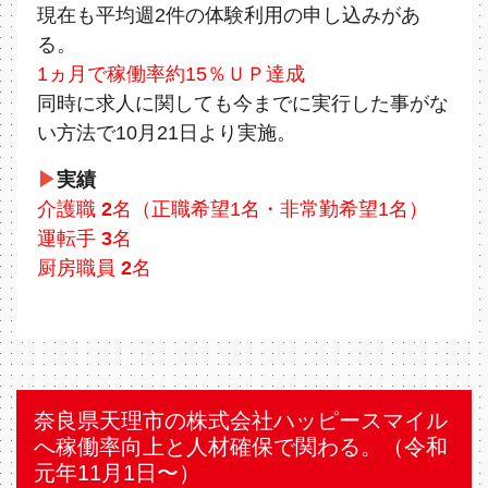
現在も平均週2件の体験利用の申し込みがあ
る。
1ヵ月で稼働率約15％ＵＰ達成
同時に求人に関しても今までに実行した事がな
い方法で10⽉21日より実施。
▶
実績
介護職
2
名（正職希望1名・非常勤希望1名）
運転手
3
名
厨房職員
2
名
奈良県天理市の株式会社ハッピースマイル
へ稼働率向上と人材確保で関わる。（令和
元年11⽉1日〜）