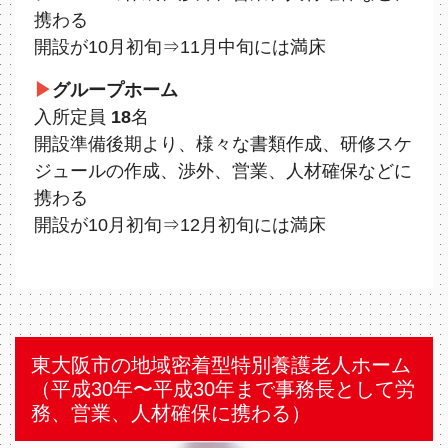
携わる
開設が10⽉初旬⇒11⽉中旬には満床
▶
グループホーム
入所定員
18
名
開設準備後期より、様々な書類作成、研修スケ
ジュールの作成、渉外、営業、人材確保などに
携わる
開設が10⽉初旬⇒12⽉初旬には満床
東大阪市の地域密着型特別養護老人ホーム
（平成30年〜平成30年まで事務⻑として労
務、営業、人材確保に携わる）