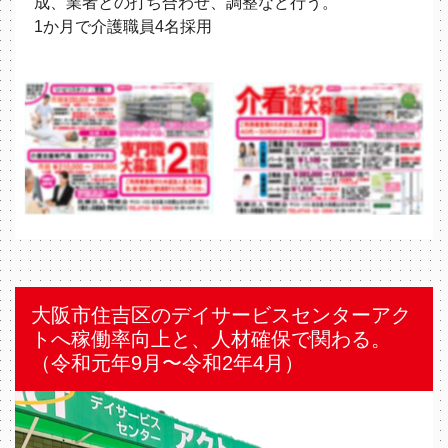
成、業者との打ち合わせ、調整など行う。
1か⽉で介護職員4名採用
大阪市住吉区のデイサービスセンターアク
トへ稼働率向上と、人材確保で関わる。
（令和元年9⽉〜令和2年4⽉）