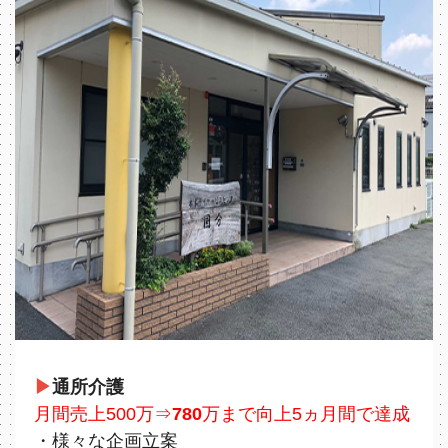
▶
通所介護
⽉間売上500万⇒
780
万まで向上5ヵ⽉間で達成
・様々な企画立案