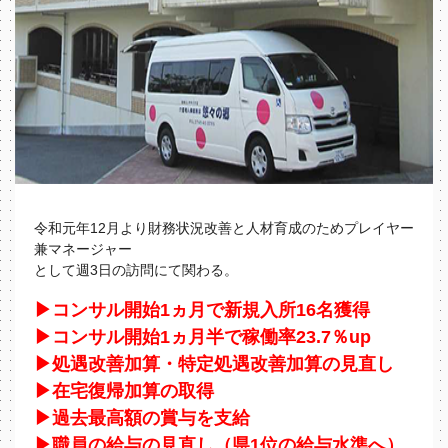
令和元年12月より財務状況改善と人材育成のためプレイヤー
兼マネージャー
として週3日の訪問にて関わる。
▶コンサル開始1ヵ月で新規入所16名獲得
▶コンサル開始1ヵ月半で稼働率23.7％up
▶処遇改善加算・特定処遇改善加算の見直し
▶在宅復帰加算の取得
▶過去最高額の賞与を支給
▶職員の給与の見直し（県1位の給与水準へ）