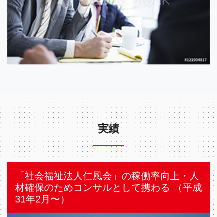
実績
「社会福祉法人仁風会」の稼働率向上・人
材確保のためコンサルとして携わる （平成
31年2⽉〜）