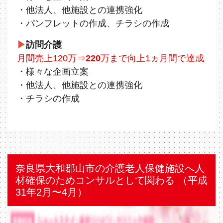
・他法人、他施設との連携強化
・パンフレットの作成、チラシの作成
▶
訪問介護
⽉間売上120万⇒
220
万まで向上1ヵ⽉間で達成
・様々な企画立案
・他法人、他施設との連携強化
・チラシの作成
奈良県大和郡山市の介護老人保健施設へ人
材確保のためコンサルとして関わる （平成
31年2⽉〜4⽉）