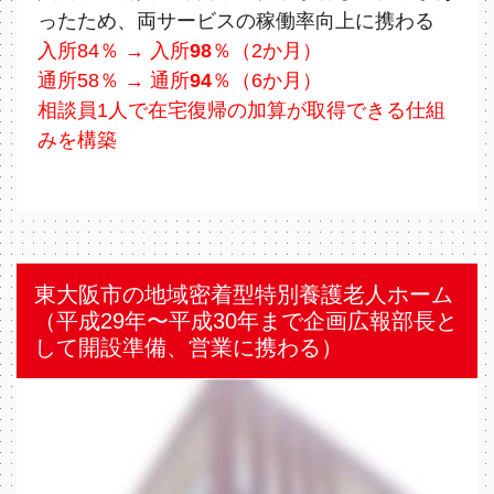
ったため、両サービスの稼働率向上に携わる
入所84％ → 入所
98
％（2か⽉）
通所58％ → 通所
94
％（6か⽉）
相談員1人で在宅復帰の加算が取得できる仕組
みを構築
東大阪市の地域密着型特別養護老人ホーム
（平成29年〜平成30年まで企画広報部⻑と
して開設準備、営業に携わる）