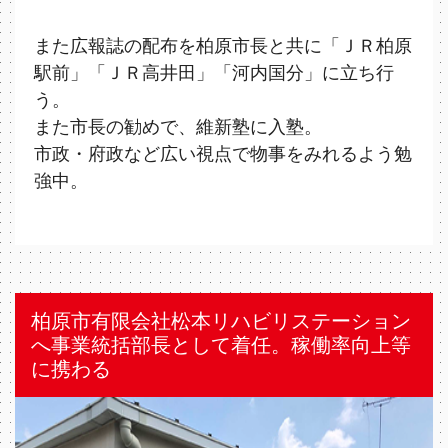
また広報誌の配布を柏原市⻑と共に「ＪＲ柏原
駅前」「ＪＲ高井田」「河内国分」に立ち行
う。
また市⻑の勧めで、維新塾に入塾。
市政・府政など広い視点で物事をみれるよう勉
強中。
柏原市有限会社松本リハビリステーション
へ事業統括部⻑として着任。稼働率向上等
に携わる