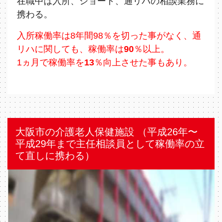
在職中は入所、ショート、通リハの相談業務に
携わる。
入所稼働率は8年間98％を切った事がなく、通
リハに関しても、稼働率は
90
％以上。
1ヵ⽉で稼働率を
13
％向上させた事もあり。
大阪市の介護老人保健施設 （平成26年〜
平成29年まで主任相談員として稼働率の立
て直しに携わる）