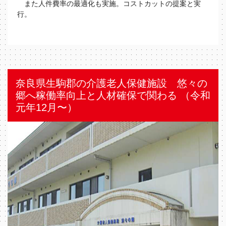
また人件費率の最適化も実施。コストカットの提案と実
行。
奈良県生駒郡の介護老人保健施設 悠々の
郷へ稼働率向上と人材確保で関わる （令和
元年12⽉〜）