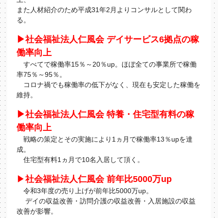
また人材紹介のため平成31年2⽉よりコンサルとして関わ
る。
▶社会福祉法人仁風会 デイサービス6拠点の稼
働率向上
すべてで稼働率15％～20％up。ほぼ全ての事業所で稼働
率75％～95％。
コロナ禍でも稼働率の低下がなく、現在も安定した稼働を
維持。
▶社会福祉法人仁風会 特養・住宅型有料の稼
働率向上
戦略の策定とその実施により1ヵ月で稼働率13％upを達
成。
住宅型有料1ヵ月で10名入居して頂く。
▶
社会福祉法人仁風会 前年比5000万up
令和3年度の売り上げが前年比5000万up。
デイの収益改善・訪問介護の収益改善・入居施設の収益
改善が影響。