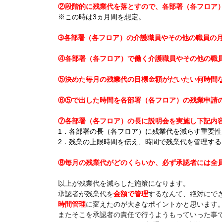
②段階的に残業代を落とすので、各部署（各フロア
※この時は3ヵ月間を想定。
➂各部署（各フロア）の介護職員やその他の職員の
④各部署（各フロア）で働く介護職員やその他の職員
⑤決めた毎月の残業代の目標金額がだいたい何時間
⑥⑤で出した時間を各部署（各フロア）の残業申請
⑦各部署（各フロア）の長に説明会を実施し下記内
1．各部署の長（各フロア）に残業代を減らす重要性
2．残業の上限時間を伝え、時間で残業代を管理す
⑧毎月の残業代がどのくらいか、必ず承認者には全
以上が残業代を減らした施策になります。
承認者が残業代を
金額で管理
するなんて、絶対にで
時間管理
に変えたのが大きなポイントかと思います
またそこを承認者の責任で行うようもっていった事