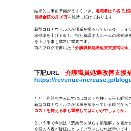
結果的に事前準備がうまくいき、
退職者は０名で上
目標金額の月10万
を維持し続けております。
新型コロナウィルスが猛威を振るっている今、デイ
稼働率を上げる事も、特別養護老人ホームの稼働率
を上げる事も非常に重要です。
前のブログで書いた
「介護職員処遇改善支援補助金
下記URL
「介護職員処遇改善支援
https://revenue-increase.jp/blo
ただ、利益を生み出すにはコストを抑える事も経営
新型コロナウィルスが猛威を振るっている時だから
コストを抑える事も重視してはいかがでしょうか。
という事で今回は「残業代を減らす最適解」を書か
今回の内容が皆様にとってプラスになれば幸いです