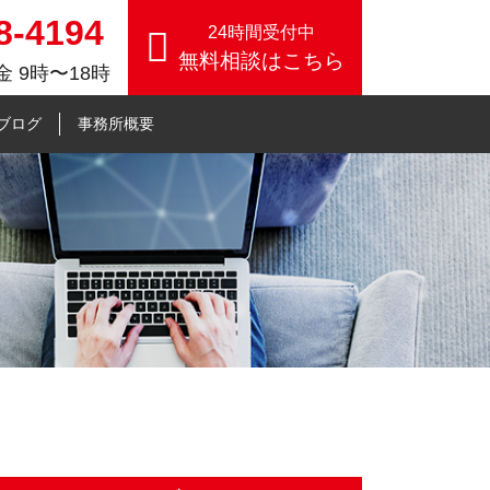
8-4194
24時間受付中
無料相談はこちら
 9時〜18時
したコンサル事業【個人事務
ブログ
事務所概要