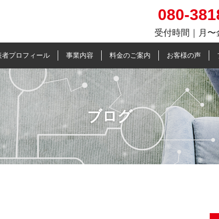
080-381
受付時間｜⽉〜金
働率向上と人材確保に特化
表者プロフィール
事業内容
料金のご案内
お客様の声
ブログ