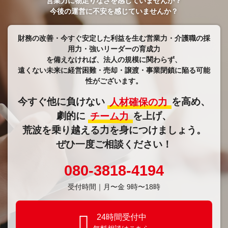
営業力に物足りなさを感じていませんか？
今後の運営に不安を感じていませんか？
財務の改善・今すぐ安定した利益を生む営業力・介護職の採
用力・強いリーダーの育成力
​​​​​​​を備えなければ、法人の規模に関わらず、
遠くない未来に経営困難・売却・譲渡・事業閉鎖に陥る可能
性がございます。
今すぐ他に負けない
人材確保の力
を高め、
劇的に
チーム力
を上げ、
荒波を乗り越える力を身につけましょう。
ぜひ一度ご相談ください！
080-3818-4194
受付時間｜⽉〜金 9時〜18時
24時間受付中