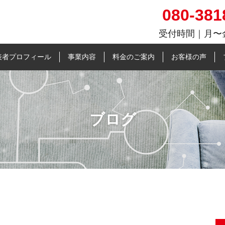
080-381
受付時間｜⽉〜金
働率向上と人材確保に特化
表者プロフィール
事業内容
料金のご案内
お客様の声
ブログ