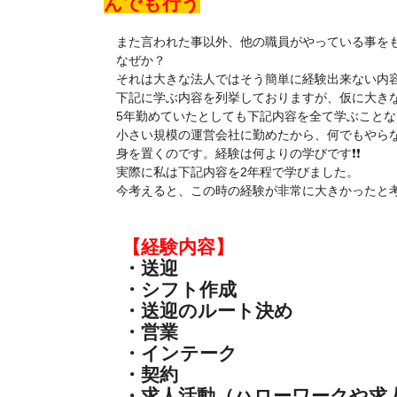
んでも行う
また言われた事以外、他の職員がやっている事をも
なぜか？
それは大きな法人ではそう簡単に経験出来ない内容
下記に学ぶ内容を列挙しておりますが、仮に大きな
5年勤めていたとしても下記内容を全て学ぶことな
小さい規模の運営会社に勤めたから、何でもやらな
身を置くのです。経験は何よりの学びです❗❗
実際に私は下記内容を2年程で学びました。
今考えると、この時の経験が非常に大きかったと
【経験内容】
・送迎
・シフト作成
・送迎のルート決め
・営業
・インテーク
・契約
・求人活動（ハローワークや求