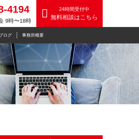
8-4194
24時間受付中
無料相談はこちら
 9時〜18時
したコンサル事業【個人事務
ブログ
事務所概要